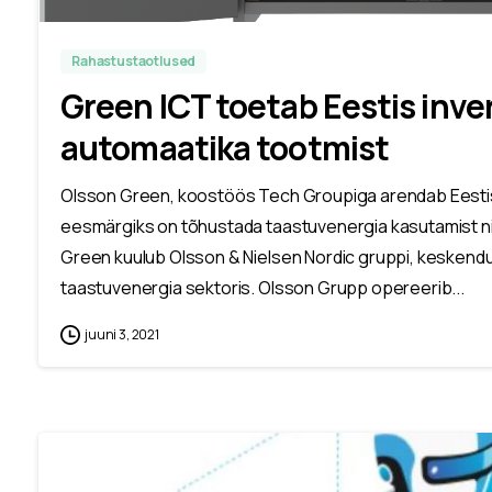
Rahastustaotlused
Green ICT toetab Eestis inve
automaatika tootmist
Olsson Green, koostöös Tech Groupiga arendab Eestis 
eesmärgiks on tõhustada taastuvenergia kasutamist ning
Green kuulub Olsson & Nielsen Nordic gruppi, keskendu
taastuvenergia sektoris. Olsson Grupp opereerib...
juuni 3, 2021