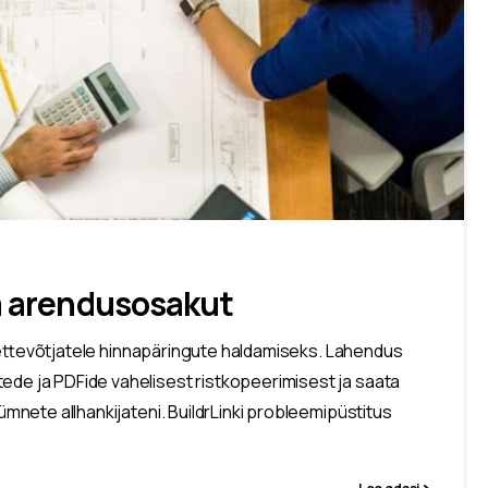
da arendusosakut
itusettevõtjatele hinnapäringute haldamiseks. Lahendus
ede ja PDFide vahelisest ristkopeerimisest ja saata
kümnete allhankijateni. BuildrLinki probleemipüstitus