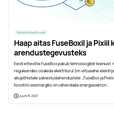
Rahastustaotlused
Haap aitas FuseBoxil ja Pixii
arendustegevusteks
Eesti ettevõte FuseBox pakub tehnoloogilist teenust, m
reguleerides osaleda elektriturul (nn virtuaalne elektri
akupõhistele salvestuslahendustele. „FuseBox ja Pixii
Koostöö eesmärgiks on vähendada energiasektori...
juuni 15, 2021