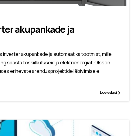
rter akupankade ja
inverter akupankade ja automaatika tootmist, mille
 säästa fossiilkütuseid ja elektrienergiat. Olsson
des erinevate arendusprojektide läbiviimisele
Loe edasi