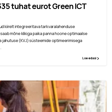
335 tuhat eurot Green ICT
d kiirelt integreeritava tarkvaralahenduse
a saab mõne klikiga paika panna hoone optimaalse
i ja jahutuse (KVJ) süsteemide optimeerimisega
.
Loe edasi