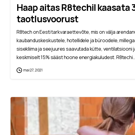
Haap aitas R8techil kaasata 
taotlusvoorust
R8tech on Eesti tarkvaraettevõte, mis on välja arendanu
kaubanduskeskustele, hotellidele ja büroodele, milleg
sisekliima ja seejuures saavutada kütte, ventilatsioon
keskmiselt 15% sääst hoone energiakuludest. R8techi..
mai 27, 2021