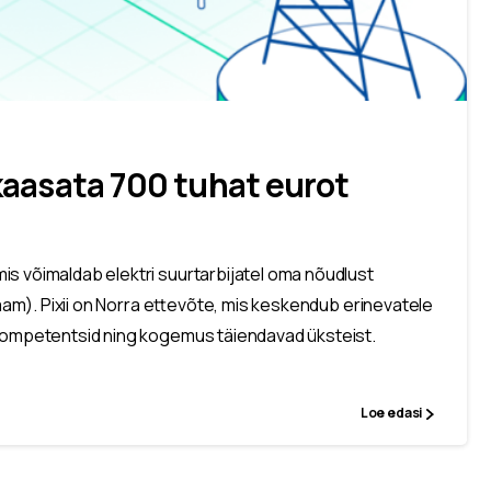
l kaasata 700 tuhat eurot
is võimaldab elektri suurtarbijatel oma nõudlust
jaam). Pixii on Norra ettevõte, mis keskendub erinevatele
 kompetentsid ning kogemus täiendavad üksteist.
Loe edasi