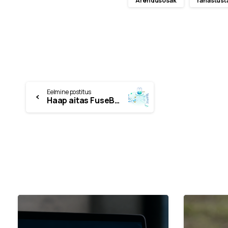
Arendusosak
rahastust
Eelmine postitus
Haap aitas FuseBoxil ja Pixiil kaasata 700 tuhat eurot arendustegevusteks