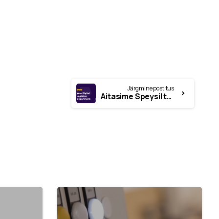
Järgmine postitus
Aitasime Speysil taotleda tootearenduse toetust