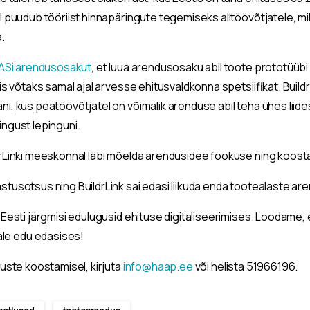
 puudub tööriist hinnapäringute tegemiseks alltöövõtjatele, mill
.
ASi arendusosakut
, et luua arendusosaku abil toote prototüübi 
mis võtaks samal ajal arvesse ehitusvaldkonna spetsiifikat. Buil
i, kus peatöövõtjatel on võimalik arenduse abil teha ühes liide
ngust lepinguni.
drLinki meeskonnal läbi mõelda arendusidee fookuse ning koos
stusotsus ning BuildrLink sai edasi liikuda enda tootealaste 
Eesti järgmisi edulugusid ehituse digitaliseerimises. Loodame, et
e edu edasises!
luste koostamisel, kirjuta
info@haap.ee
või helista 51966196.