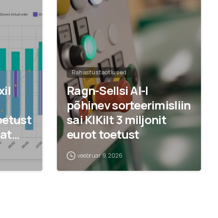
Rahastustaotlused
il
Ragn-Sellsi AI-l
põhinev sorteerimisliin
oetust
sai KIKilt 3 miljonit
at
eurot toetust
veebruar 9, 2026