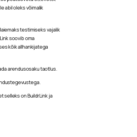
e abil oleks võimalik
laiemaks testimiseks vajalik
drLink soovib oma
ses kõik allhankijatega
tada arendusosaku taotlus.
arendustegevustega.
 selleks on BuildrLink ja