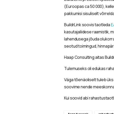
(Euroopas ca 50 000), kellel
pakkumisi sisuliselt võrrelda
BuildrLink soovis taotleda
E
kasutajaliidese raamistik, 
lahendusega jõuda olukorran
seotud toimingud, hinnapäri
Haap Consulting aitas Buil
Tulemuseks oli edukas raha
Väga tõenäoliselt tuleb üks 
soovime nende meeskonnal
Kui soovid abi rahastustaot