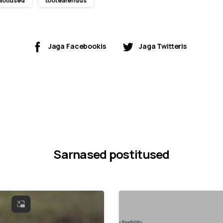
aotlused
tootearendus
Jaga Facebookis
Jaga Twitteris
Sarnased postitused