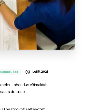
juuli 5, 2021
tustaotlused
damiseks. Lahendus võimaldab
 saata detailse
a 200 peatöövõtu ettevõtet