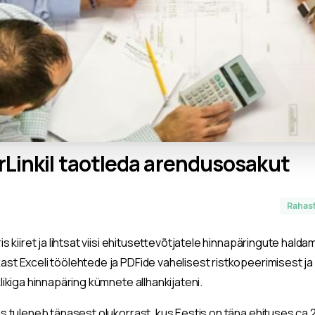
rLinkil
taotleda
arendusosakut
Rahas
s kiiret ja lihtsat viisi ehitusettevõtjatele hinnapäringute hal
st Exceli töölehtede ja PDFide vahelisest ristkopeerimisest ja
likiga hinnapäring kümnete allhankijateni.
us tuleneb tänasest olukorrast, kus Eestis on täna ehituses c