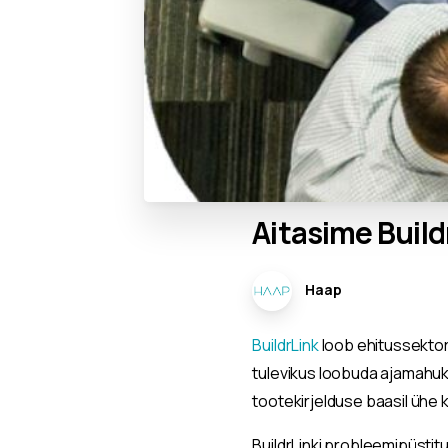
Aitasime
Build
Haap
BuildrLink
loob ehitussektori
tulevikus loobuda ajamahuka
tootekirjelduse baasil ühe k
BuildrLinki probleemipüstit