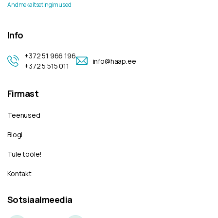
Andmekaitsetingimused
Info
+372 51 966 196
info@haap.ee
+372 5 515 011
Firmast
Teenused
Blogi
Tule tööle!
Kontakt
Sotsiaalmeedia