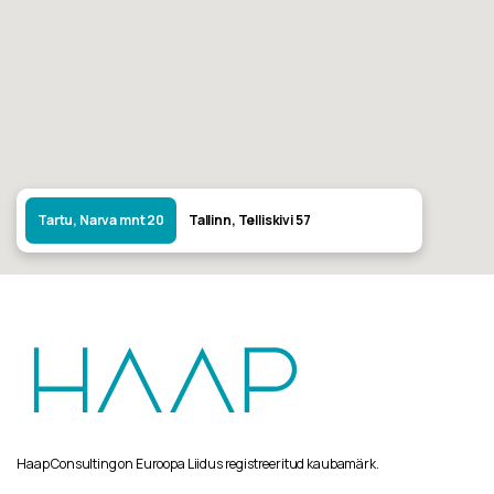
Tartu, Narva mnt 20
Tallinn, Telliskivi 57
Haap Consulting on Euroopa Liidus registreeritud kaubamärk.