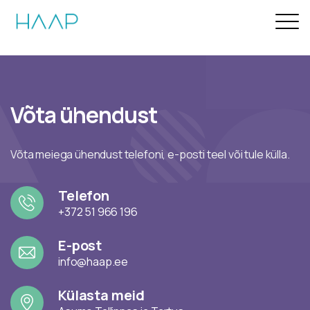
Võta ühendust
Võta meiega ühendust telefoni, e-posti teel või tule külla.
Telefon
+372 51 966 196
E-post
info@haap.ee
Külasta meid