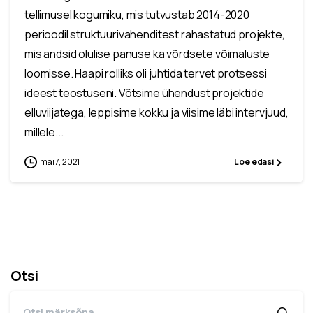
tellimusel kogumiku, mis tutvustab 2014-2020
perioodil struktuurivahenditest rahastatud projekte,
mis andsid olulise panuse ka võrdsete võimaluste
loomisse. Haapi rolliks oli juhtida tervet protsessi
ideest teostuseni. Võtsime ühendust projektide
elluviijatega, leppisime kokku ja viisime läbi intervjuud,
millele...
mai 7, 2021
Loe edasi
Otsi