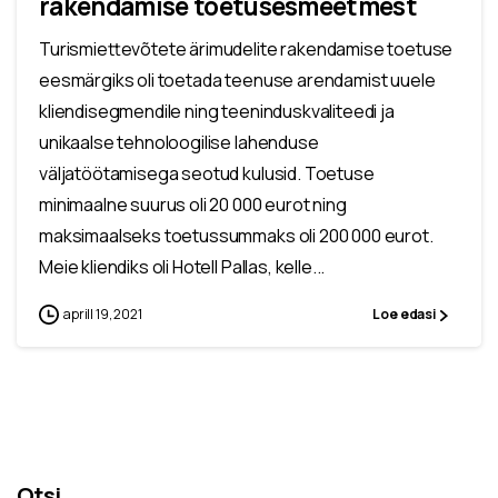
rakendamise toetusesmeetmest
Turismiettevõtete ärimudelite rakendamise toetuse
eesmärgiks oli toetada teenuse arendamist uuele
kliendisegmendile ning teeninduskvaliteedi ja
unikaalse tehnoloogilise lahenduse
väljatöötamisega seotud kulusid. Toetuse
minimaalne suurus oli 20 000 eurot ning
maksimaalseks toetussummaks oli 200 000 eurot.
Meie kliendiks oli Hotell Pallas, kelle...
aprill 19, 2021
Loe edasi
Otsi