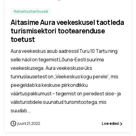
Rahastustaotlused
Aitasime Aura veekeskusel taotleda
turismisektori tootearenduse
toetust
Aura veekeskus asub aadressil Turu 10 Tartu ning
selle näol on tegemist Lõuna-Eesti suurima
veekeskusega. Aura veekeskuse üks
tunnuslausetest on „Veekeskus kogu perele“, mis
peegeldab ka keskuse piirkondlikku
väärtuspakkumust – tegemist on peredest sise- ja
välisturistidele suunatud turismitootega, mis
suudab...
juuni 21, 2022
Loe edasi