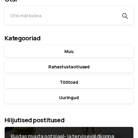
Kategooriad
Muu
Rahastustaotlused
Töötoad
Uuringud
Hiljutised postitused
Kuidas muuta sotsiaal- ja tervisevaldkonna