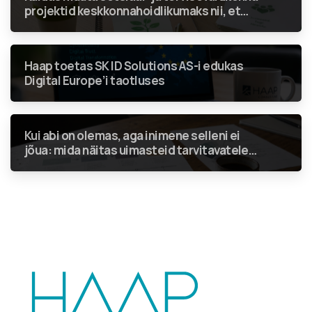
projektid keskkonnahoidlikumaks nii, et
rohenõuded ei jääks vaid linnukeseks
aruandes?
Haap toetas SK ID Solutions AS-i edukas
Digital Europe’i taotluses
Kui abi on olemas, aga inimene selleni ei
jõua: mida näitas uimasteid tarvitavatele
inimestele suunatud teenuste analüüs?