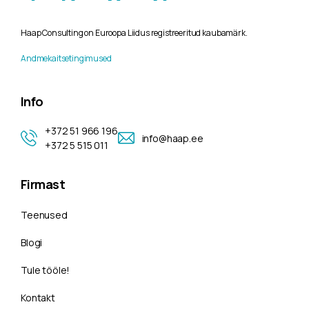
Haap Consulting on Euroopa Liidus registreeritud kaubamärk.
Andmekaitsetingimused
Info
+372 51 966 196
info@haap.ee
+372 5 515 011
Firmast
Teenused
Blogi
Tule tööle!
Kontakt