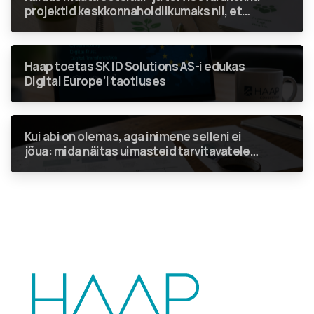
projektid keskkonnahoidlikumaks nii, et
rohenõuded ei jääks vaid linnukeseks
aruandes?
Haap toetas SK ID Solutions AS-i edukas
Digital Europe’i taotluses
Kui abi on olemas, aga inimene selleni ei
jõua: mida näitas uimasteid tarvitavatele
inimestele suunatud teenuste analüüs?