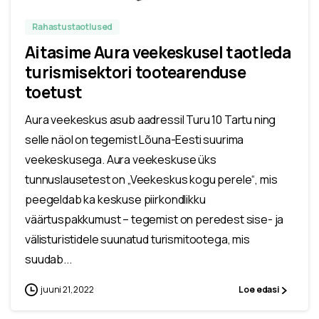
Rahastustaotlused
Aitasime Aura veekeskusel taotleda
turismisektori tootearenduse
toetust
Aura veekeskus asub aadressil Turu 10 Tartu ning
selle näol on tegemist Lõuna-Eesti suurima
veekeskusega. Aura veekeskuse üks
tunnuslausetest on „Veekeskus kogu perele“, mis
peegeldab ka keskuse piirkondlikku
väärtuspakkumust – tegemist on peredest sise- ja
välisturistidele suunatud turismitootega, mis
suudab...
juuni 21, 2022
Loe edasi