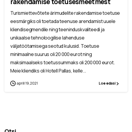
rakendamise toetusesmeetmest
Turismiettevõtete ärimudelite rakendamise toetuse
eesmärgiks oli toetada teenuse arendamist uuele
kliendisegmendile ning teeninduskvaliteedi ja
unikaalse tehnoloogilise lahenduse
väljatöötamisega seotud kulusid. Toetuse
minimaalne suurus oli 20 000 eurot ning
maksimaalseks toetussummaks oli 200 000 eurot.
Meie kliendiks oli Hotell Pallas, kelle...
aprill 19, 2021
Loe edasi
Otsi