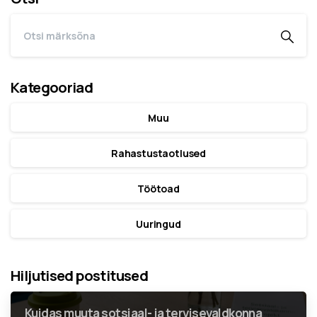
Kategooriad
Muu
Rahastustaotlused
Töötoad
Uuringud
Hiljutised postitused
Kuidas muuta sotsiaal- ja tervisevaldkonna