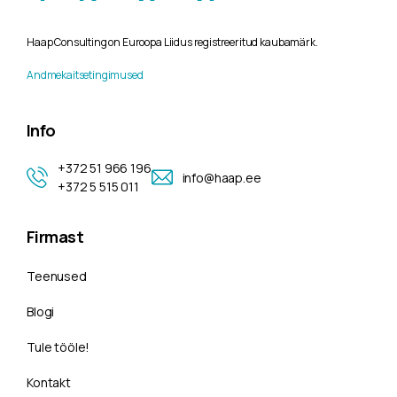
Haap Consulting on Euroopa Liidus registreeritud kaubamärk.
Andmekaitsetingimused
Info
+372 51 966 196
info@haap.ee
+372 5 515 011
Firmast
Teenused
Blogi
Tule tööle!
Kontakt