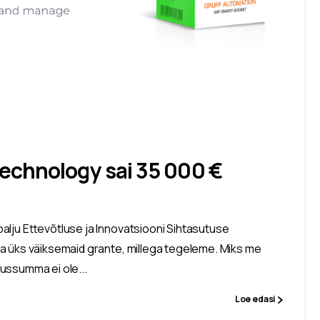
Technology sai 35 000 €
alju Ettevõtluse ja Innovatsiooni Sihtasutuse
a üks väiksemaid grante, millega tegeleme. Miks me
tussumma ei ole...
Loe edasi