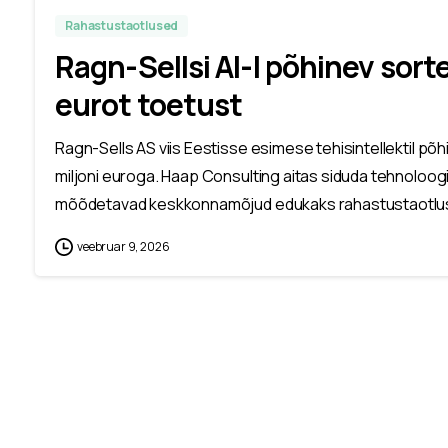
Rahastustaotlused
Ragn-Sellsi AI-l põhinev sortee
eurot toetust
Ragn-Sells AS viis Eestisse esimese tehisintellektil põh
miljoni euroga. Haap Consulting aitas siduda tehnoloog
mõõdetavad keskkonnamõjud edukaks rahastustaotlu
veebruar 9, 2026