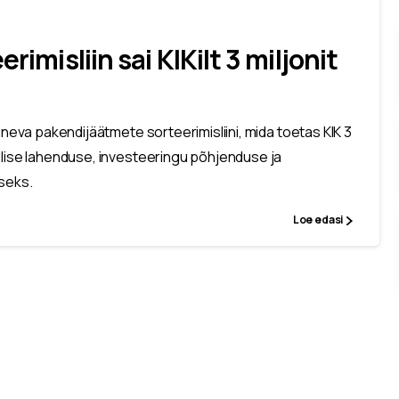
rimisliin sai KIKilt 3 miljonit
ineva pakendijäätmete sorteerimisliini, mida toetas KIK 3
ilise lahenduse, investeeringu põhjenduse ja
seks.
Loe edasi