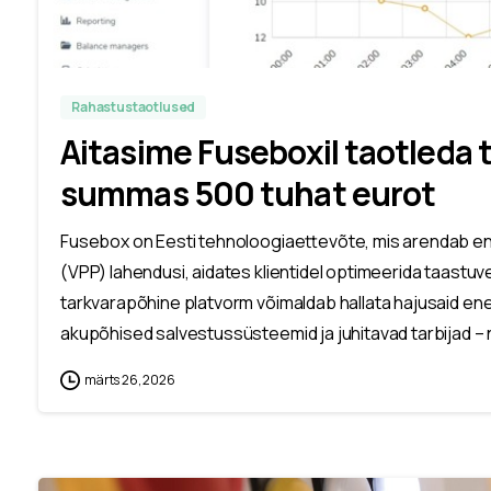
Rahastustaotlused
Aitasime Fuseboxil taotleda
summas 500 tuhat eurot
Fusebox on Eesti tehnoloogiaettevõte, mis arendab ene
(VPP) lahendusi, aidates klientidel optimeerida taastuve
tarkvarapõhine platvorm võimaldab hallata hajusaid en
akupõhised salvestussüsteemid ja juhitavad tarbijad – n
märts 26, 2026