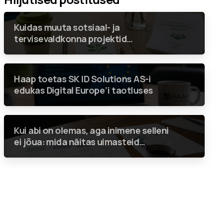
Kuidas muuta sotsiaal- ja
tervisevaldkonna projektid
keskkonnahoidlikumaks nii, et
rohenõuded ei jääks vaid linnukeseks
aruandes?
Haap toetas SK ID Solutions AS-i
edukas Digital Europe’i taotluses
Kui abi on olemas, aga inimene selleni
ei jõua: mida näitas uimasteid
tarvitavatele inimestele suunatud
teenuste analüüs?