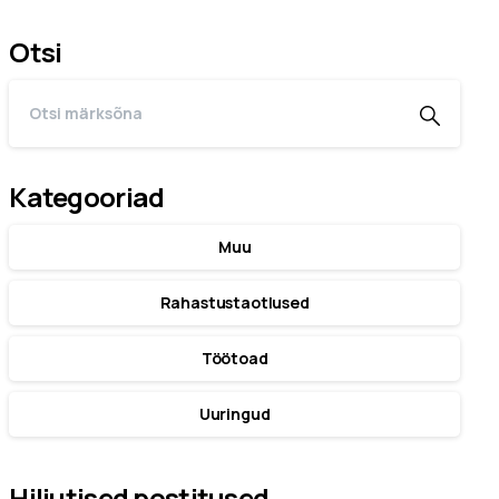
Otsi
Kategooriad
Muu
Rahastustaotlused
Töötoad
Uuringud
Hiljutised postitused