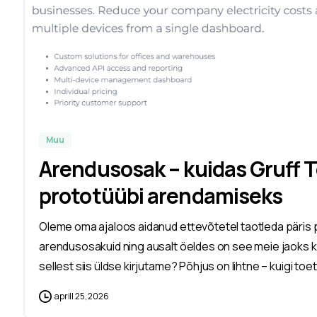
Muu
Arendusosak – kuidas Gruff 
prototüübi arendamiseks
Oleme oma ajaloos aidanud ettevõtetel taotleda päris p
arendusosakuid ning ausalt öeldes on see meie jaoks k
sellest siis üldse kirjutame? Põhjus on lihtne – kuigi toe
aprill 25, 2026