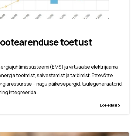
 tootearenduse toetust
rgiajuhtimissüsteemi (EMS) ja virtuaalse elektrijaama
nergia tootmist, salvestamist ja tarbimist. Ettevõtte
ergiaressursse – nagu päikesepargid, tuulegeneraatorid,
ing integreerida...
Loe edasi