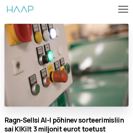
Ragn-Sellsi
AI-l
põhinev
sorteerimisliin
sai
KIKilt
3
miljonit
eurot
toetust