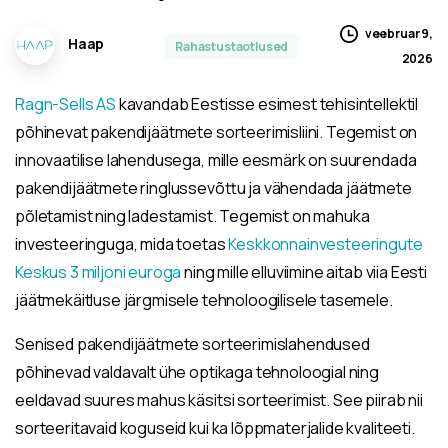
veebruar 9,
Haap
Rahastustaotlused
2026
Ragn-Sells AS
kavandab Eestisse esimest tehisintellektil
põhinevat pakendijäätmete sorteerimisliini. Tegemist on
innovaatilise lahendusega, mille eesmärk on suurendada
pakendijäätmete ringlussevõttu ja vähendada jäätmete
põletamist ning ladestamist. Tegemist on mahuka
investeeringuga, mida toetas
Keskkonnainvesteeringute
Keskus 3 miljoni euroga
ning mille elluviimine aitab viia Eesti
jäätmekäitluse järgmisele tehnoloogilisele tasemele.
Senised pakendijäätmete sorteerimislahendused
põhinevad valdavalt ühe optikaga tehnoloogial ning
eeldavad suures mahus käsitsi sorteerimist. See piirab nii
sorteeritavaid koguseid kui ka lõppmaterjalide kvaliteeti.