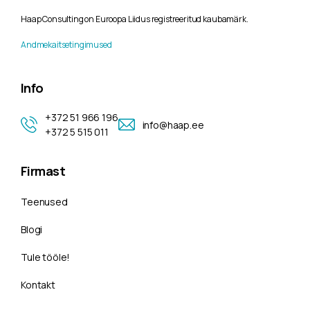
Haap Consulting on Euroopa Liidus registreeritud kaubamärk.
Andmekaitsetingimused
Info
+372 51 966 196
info@haap.ee
+372 5 515 011
Firmast
Teenused
Blogi
Tule tööle!
Kontakt