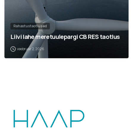
Rahastustaotlused
Liivi lahe meretuulepargi CB RES taotlus
veebruar 2, 2026