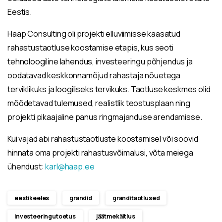
Eestis.
Haap Consulting oli projekti elluviimisse kaasatud
rahastustaotluse koostamise etapis, kus seoti
tehnoloogiline lahendus, investeeringu põhjendus ja
oodatavad keskkonnamõjud rahastaja nõuetega
terviklikuks ja loogiliseks tervikuks. Taotluse keskmes olid
mõõdetavad tulemused, realistlik teostusplaan ning
projekti pikaajaline panus ringmajanduse arendamisse.
Kui vajad abi rahastustaotluste koostamisel või soovid
hinnata oma projekti rahastusvõimalusi, võta meiega
ühendust:
karl@haap.ee
eestikeeles
grandid
granditaotlused
investeeringutoetus
jäätmekäitlus