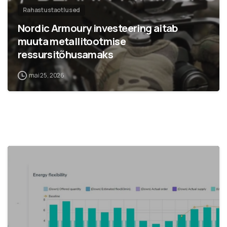
Rahastustaotlused
Nordic Armoury investeering aitab
muuta metallitootmise
ressursitõhusamaks
mai 25, 2026