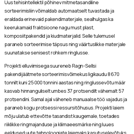
Uus tehisintellektil põhinev mitmetasandiline
sorteerimisliin võimaldab automaatselt tuvastada ja
eraldada erinevaid pakendimaterjale, sealhulgas ka
keerukamaid fraktsioone nagu must plast,
komposiitpakendid ja kiudmaterjalid. Selle tulemusel
paraneb sorteerimise täpsus ning väärtuslikke materjale
suunatakse senisest rohkem ringlusse.
Projekti elluviimisega suureneb Ragn-Sellsi
pakendijäätmete sorteerimisvõimekus ligikaudu 8 670
tonnilt kuni 25 000 tonnini aastas ning ringlussevõtu määr
kasvab hinnanguliselt umbes 37 protsendilt vähemalt 57
protsendini. Samal ajal väheneb manuaalse töö vajadus ja
paraneb kogu protsessi ressursitõhusus. Projekti laiem
mõju ulatub ettevõtte tasandist kaugemale, toetades
riiklikke ringmajanduse ja kliimaeesmärke ning luues
eeldused uute tehnoloogiate laiemaks kasutuselevõtuks