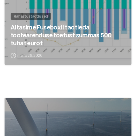
Rahastustaotlused
Aitasime Fuseboxil taotleda
tootearenduse toetust summas 500
tuhat eurot
märts 26, 2026