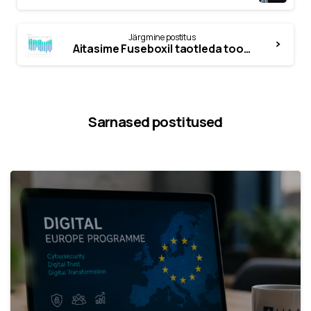
Järgmine postitus
Aitasime Fuseboxil taotleda tootearenduse toetust summas 500 tuhat eurot
Sarnased postitused