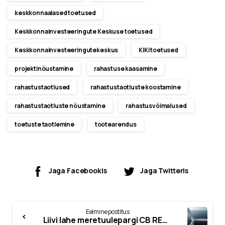
keskkonnaalased toetused
Keskkonnainvesteeringute Keskuse toetused
Keskkonnainvesteeringutekeskus
KIKi toetused
projektinõustamine
rahastuse kaasamine
rahastustaotlused
rahastustaotluste koostamine
rahastustaotluste nõustamine
rahastusvõimalused
toetuste taotlemine
tootearendus
Jaga Facebookis
Jaga Twitteris
Eelmine postitus
Liivi lahe meretuulepargi CB RES taotlus