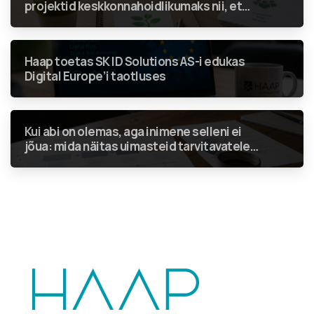
projektid keskkonnahoidlikumaks nii, et
rohenõuded ei jääks vaid linnukeseks
aruandes?
Haap toetas SK ID Solutions AS-i edukas
Digital Europe’i taotluses
Kui abi on olemas, aga inimene selleni ei
jõua: mida näitas uimasteid tarvitavatele
inimestele suunatud teenuste analüüs?