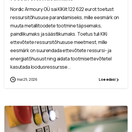
Nordic Armoury OÜ sai KIKilt 122 622 eurot toetust
ressursitõhususe parandamiseks, mille eesmärk on
muuta metallitoodete tootmine täpsemaks,
paindlikumaks ja säästlikumaks. Toetus tuli KIKi
ettevõtete ressursitõhususe meetmest, mille
eesmärk on suurendada ettevõtete ressursi- ja
energiatõhusust ning aidata tootmisettevõtetel
kasutada loodusressursse...
mai 25, 2026
Loe edasi