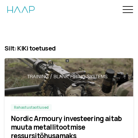
Silt:
KIKi toetused
Rahastustaotlused
Nordic Armoury investeering aitab
muuta metallitootmise
ressursitõhusamaks