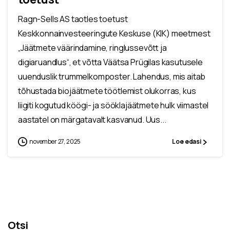
Ragn-Sells AS taotles toetust
Keskkonnainvesteeringute Keskuse (KIK) meetmest
„Jäätmete väärindamine, ringlussevõtt ja
digiaruandlus“, et võtta Väätsa Prügilas kasutusele
uuenduslik trummelkomposter. Lahendus, mis aitab
tõhustada biojäätmete töötlemist olukorras, kus
liigiti kogutud köögi- ja sööklajäätmete hulk viimastel
aastatel on märgatavalt kasvanud. Uus...
november 27, 2025
Loe edasi
Otsi