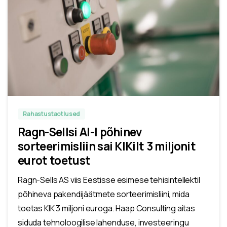
Rahastustaotlused
Ragn-Sellsi AI-l põhinev
sorteerimisliin sai KIKilt 3 miljonit
eurot toetust
Ragn-Sells AS viis Eestisse esimese tehisintellektil
põhineva pakendijäätmete sorteerimisliini, mida
toetas KIK 3 miljoni euroga. Haap Consulting aitas
siduda tehnoloogilise lahenduse, investeeringu