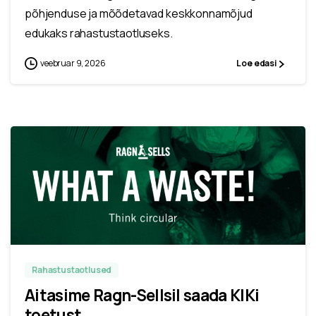
põhjenduse ja mõõdetavad keskkonnamõjud
edukaks rahastustaotluseks.
veebruar 9, 2026
Loe edasi
Rahastustaotlused
Aitasime Ragn-Sellsil saada KIKi
toetust