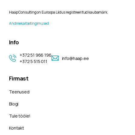
Haap Consulting on Euroopa Liidus registreeritud kaubamärk.
Andmekaitsetingimused
Info
+372 51 966 196
info@haap.ee
+372 5 515 011
Firmast
Teenused
Blogi
Tule tööle!
Kontakt