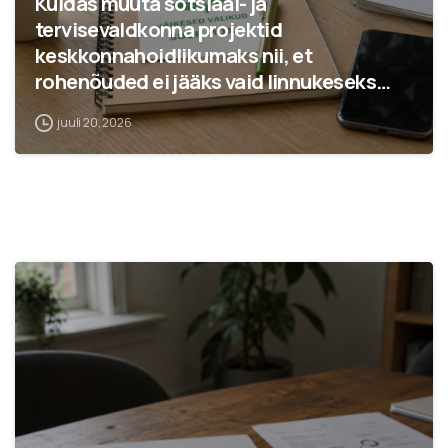
Kuidas muuta sotsiaal- ja
tervisevaldkonna projektid
keskkonnahoidlikumaks nii, et
rohenõuded ei jääks vaid linnukeseks
aruandes?
juuli 20, 2026