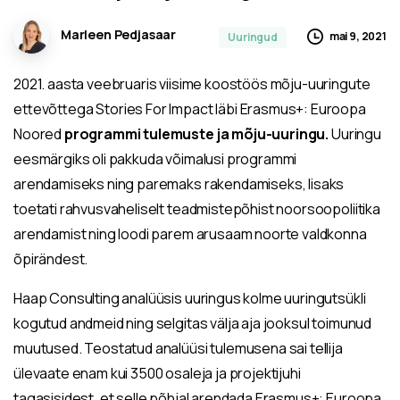
Marleen Pedjasaar
mai 9, 2021
Uuringud
2021. aasta veebruaris viisime koostöös mõju-uuringute
ettevõttega Stories For Impact läbi Erasmus+: Euroopa
Noored
programmi tulemuste ja mõju-uuringu.
Uuringu
eesmärgiks oli pakkuda võimalusi programmi
arendamiseks ning paremaks rakendamiseks, lisaks
toetati rahvusvaheliselt teadmistepõhist noorsoopoliitika
arendamist ning loodi parem arusaam noorte valdkonna
õpirändest.
Haap Consulting analüüsis uuringus kolme uuringutsükli
kogutud andmeid ning selgitas välja aja jooksul toimunud
muutused. Teostatud analüüsi tulemusena sai tellija
ülevaate enam kui 3500 osaleja ja projektijuhi
tagasisidest, et selle põhjal arendada Erasmus+: Euroopa