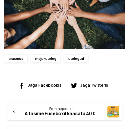
erasmus
mõju-uuring
uuringud
Jaga Facebookis
Jaga Twitteris
Eelmine postitus
Aitasime Fuseboxil kaasata 40 000 eurot AI4CITIES taotlusvooru esimesest faasist