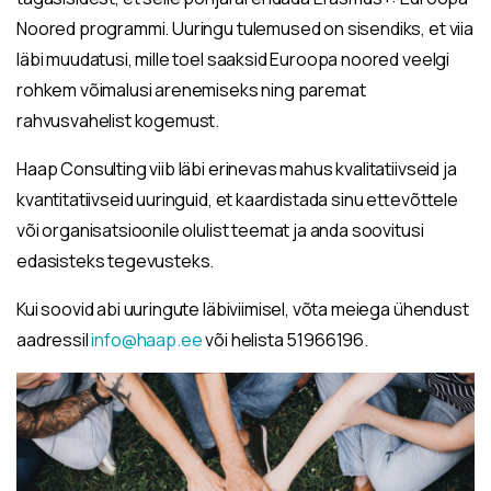
Noored programmi. Uuringu tulemused on sisendiks, et viia
läbi muudatusi, mille toel saaksid Euroopa noored veelgi
rohkem võimalusi arenemiseks ning paremat
rahvusvahelist kogemust.
Haap Consulting viib läbi erinevas mahus kvalitatiivseid ja
kvantitatiivseid uuringuid, et kaardistada sinu ettevõttele
või organisatsioonile olulist teemat ja anda soovitusi
edasisteks tegevusteks.
Kui soovid abi uuringute läbiviimisel, võta meiega ühendust
aadressil
info@haap.ee
või helista 51966196.