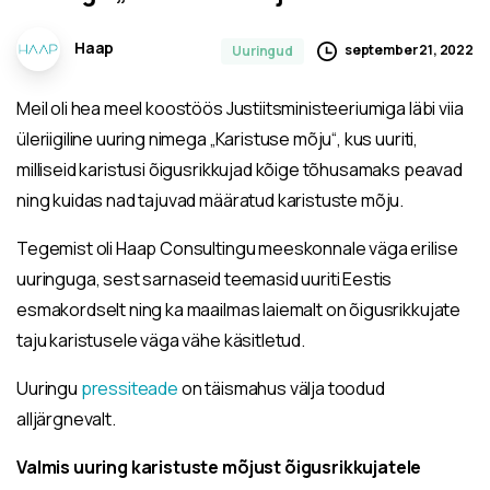
Haap
september 21, 2022
Uuringud
Meil oli hea meel koostöös Justiitsministeeriumiga läbi viia
üleriigiline uuring nimega „Karistuse mõju“, kus uuriti,
milliseid karistusi õigusrikkujad kõige tõhusamaks peavad
ning kuidas nad tajuvad määratud karistuste mõju.
Tegemist oli Haap Consultingu meeskonnale väga erilise
uuringuga, sest sarnaseid teemasid uuriti Eestis
esmakordselt ning ka maailmas laiemalt on õigusrikkujate
taju karistusele väga vähe käsitletud.
Uuringu
pressiteade
on täismahus välja toodud
alljärgnevalt.
Valmis uuring karistuste mõjust õigusrikkujatele