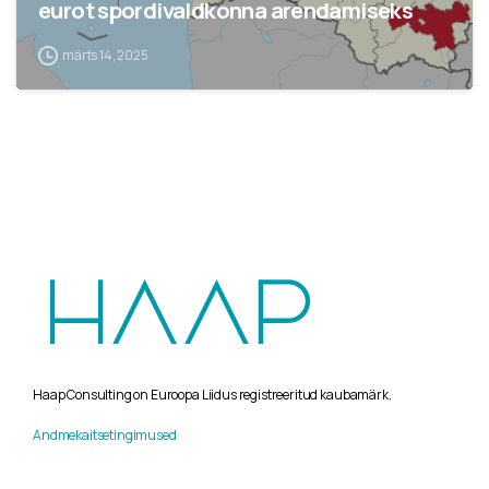
eurot spordivaldkonna arendamiseks
märts 14, 2025
Haap Consulting on Euroopa Liidus registreeritud kaubamärk.
Andmekaitsetingimused