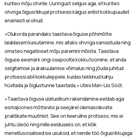
kuriteo mõju ohvrile. Uuringust selgus aga, et kuriteo
ohvriga õigusrikkujal protsessi käigus erilist kokkupuudet
enamasti ei olnud.
«Olukorda parandaks taastava õiguse põhimõtte
laialdasem kasutamine, mis aitaks ohvriga samastuda ning
oma teo negatiivset mõju paremini mõista. Taastava
õiguse eesmärk ongi osapoolte kokku toomine, et anda
selgitamise ja ärakuulamise võimalus ning jõuda juhitud
protsessi abil kokkuleppele, kuidas tekkinud kahju
hüvitada ja õiglustunne taastada,» ütles Mari-Liis Sööt.
«Taastava õiguse ulatuslikum rakendamine eeldab aga
esmajoones mõtteviisi ja seejärel olemasolevate
praktikate muutmist. See on keeruline protsess, mis ei
juhtu üleöö ning mille eelduseks on, et kõik
menetlusosalised ise usuksid, et nende töö õigusrikkujaga