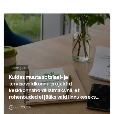
Uuringud
Kuidas muuta sotsiaal- ja
tervisevaldkonna projektid
keskkonnahoidlikumaks nii, et
rohenõuded ei jääks vaid linnukeseks
aruandes?
juuli 20, 2026