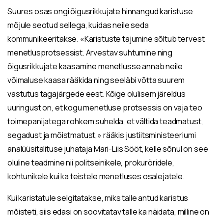
Suures osas ongi õigusrikkujate hinnangud karistuse
mõjule seotud sellega, kuidas neile seda
kommunikeeritakse. «Karistuste tajumine sõltub tervest
menetlusprotsessist. Arvestav suhtumine ning
õigusrikkujate kaasamine menetlusse annab neile
võimaluse kaasa rääkida ning seeläbi võtta suurem
vastutus tagajärgede eest. Kõige olulisem järeldus
uuringust on, et kogu menetluse protsessis on vaja teo
toimepanijatega rohkem suhelda, et vältida teadmatust,
segadust ja mõistmatust,» rääkis justiitsministeeriumi
analüüsitalituse juhataja Mari-Liis Sööt, kelle sõnul on see
oluline teadmine nii politseinikele, prokuröridele,
kohtunikele kui ka teistele menetluses osalejatele.
Kui karistatule selgitatakse, miks talle antud karistus
mõisteti, siis edasi on soovitatav talle ka näidata, milline on