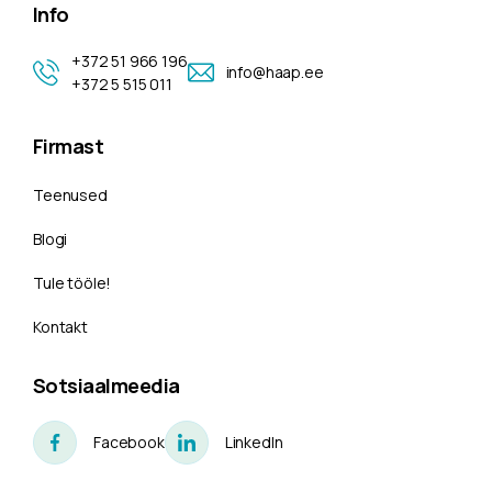
Info
+372 51 966 196
info@haap.ee
+372 5 515 011
Firmast
Teenused
Blogi
Tule tööle!
Kontakt
Sotsiaalmeedia
Facebook
LinkedIn