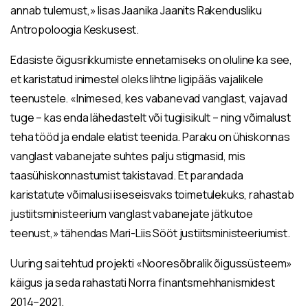
annab tulemust,» lisas Jaanika Jaanits Rakendusliku
Antropoloogia Keskusest.
Edasiste õigusrikkumiste ennetamiseks on oluline ka see,
et karistatud inimestel oleks lihtne ligipääs vajalikele
teenustele. «Inimesed, kes vabanevad vanglast, vajavad
tuge – kas enda lähedastelt või tugiisikult – ning võimalust
teha tööd ja endale elatist teenida. Paraku on ühiskonnas
vanglast vabanejate suhtes palju stigmasid, mis
taasühiskonnastumist takistavad. Et parandada
karistatute võimalusi iseseisvaks toimetulekuks, rahastab
justiitsministeerium vanglast vabanejate jätkutoe
teenust,» tähendas Mari-Liis Sööt justiitsministeeriumist.
Uuring sai tehtud projekti «Nooresõbralik õigussüsteem»
käigus ja seda rahastati Norra finantsmehhanismidest
2014–2021.