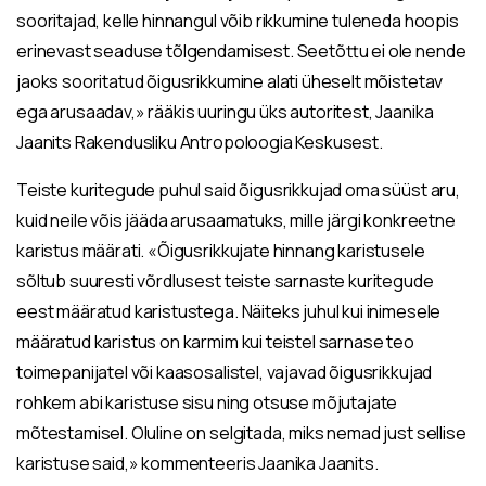
sooritajad, kelle hinnangul võib rikkumine tuleneda hoopis
erinevast seaduse tõlgendamisest. Seetõttu ei ole nende
jaoks sooritatud õigusrikkumine alati üheselt mõistetav
ega arusaadav,» rääkis uuringu üks autoritest, Jaanika
Jaanits Rakendusliku Antropoloogia Keskusest.
Teiste kuritegude puhul said õigusrikkujad oma süüst aru,
kuid neile võis jääda arusaamatuks, mille järgi konkreetne
karistus määrati. «Õigusrikkujate hinnang karistusele
sõltub suuresti võrdlusest teiste sarnaste kuritegude
eest määratud karistustega. Näiteks juhul kui inimesele
määratud karistus on karmim kui teistel sarnase teo
toimepanijatel või kaasosalistel, vajavad õigusrikkujad
rohkem abi karistuse sisu ning otsuse mõjutajate
mõtestamisel. Oluline on selgitada, miks nemad just sellise
karistuse said,» kommenteeris Jaanika Jaanits.