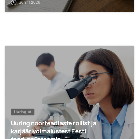
juuni 11, 2026
Uuringud
Uuring noorteadlaste rollist ja
karjäärivõimalustest Eesti