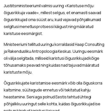
Justiitsministeeriumil valmis uuring «Karistuse mõju:
õigusrikkuja vaade», millest selgus, et enamasti saavad
õigusrikkujad oma süüst aru, kuid vajavad põhjalikumaid
selgitusi menetlusprotsessi käigust ning määratud
karistuse eesmärgist.
Ministeeriumi tellitud uuringu korraldasid Haap Consulting
ja Rakendusliku Antropoloogia Keskus. Uuringu eesmärk
oli välja selgitada, milliseid karistusi õigusrikkujad kõige
tõhusamaks peavad ning kuidas nad tajuvad määratud
karistuste mõju.
Õigusrikkujate karistamise eesmärk võib olla õiguskorra
kaitsmine, süütegude ennetus või tekitatud kahju
heastamine. Seni aga polnud Eestis tehtud ühtegi
põhjalikku uuringut selle kohta, kuidas õigusrikkujad ise
neile määratud karistusi tajuvad.