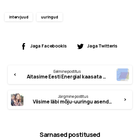
intervjuud
uuringud
Jaga Facebookis
Jaga Twitteris
Eelmine postitus
Aitasime Eesti Energial kaasata EL toetust Liivi lahe tuulepargi eeluuringuteks
Järgmine postitus
Viisime läbi mõju-uuringu asendushooldusest
Sarnased postitused