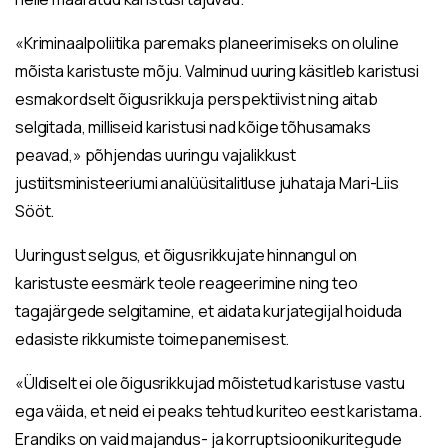
«Kriminaalpoliitika paremaks planeerimiseks on oluline
mõista karistuste mõju. Valminud uuring käsitleb karistusi
esmakordselt õigusrikkuja perspektiivist ning aitab
selgitada, milliseid karistusi nad kõige tõhusamaks
peavad,» põhjendas uuringu vajalikkust
justiitsministeeriumi analüüsitalitluse juhataja Mari-Liis
Sööt.
Uuringust selgus, et õigusrikkujate hinnangul on
karistuste eesmärk teole reageerimine ning teo
tagajärgede selgitamine, et aidata kurjategijal hoiduda
edasiste rikkumiste toimepanemisest.
«Üldiselt ei ole õigusrikkujad mõistetud karistuse vastu
ega väida, et neid ei peaks tehtud kuriteo eest karistama.
Erandiks on vaid majandus- ja korruptsioonikuritegude