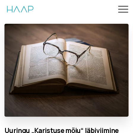
Uuringu
„Karistuse
mõju“
läbiviimine