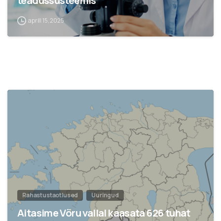
teadussüsteemis
aprill 15, 2025
Rahastustaotlused
Uuringud
Aitasime Võru vallal kaasata 626 tuhat