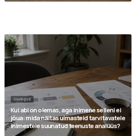
Uuringud
Kui abi on olemas, aga inimene selleni ei
jõua: mida näitas uimasteid tarvitavatele
inimestele suunatud teenuste analüüs?