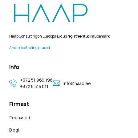
Haap Consulting on Euroopa Liidus registreeritud kaubamärk.
Andmekaitsetingimused
Info
+372 51 966 196
info@haap.ee
+372 5 515 011
Firmast
Teenused
Blogi