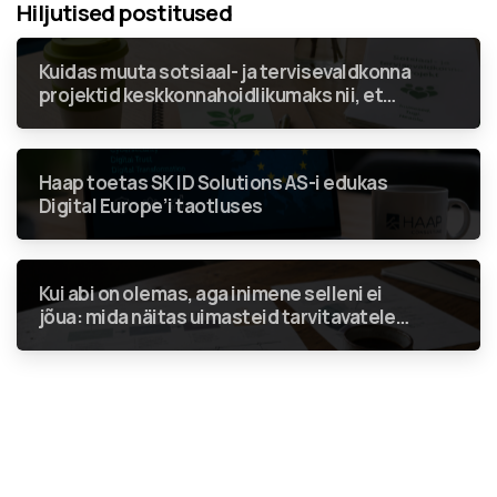
Hiljutised postitused
Kuidas muuta sotsiaal- ja tervisevaldkonna
projektid keskkonnahoidlikumaks nii, et
rohenõuded ei jääks vaid linnukeseks
aruandes?
Haap toetas SK ID Solutions AS-i edukas
Digital Europe’i taotluses
Kui abi on olemas, aga inimene selleni ei
jõua: mida näitas uimasteid tarvitavatele
inimestele suunatud teenuste analüüs?