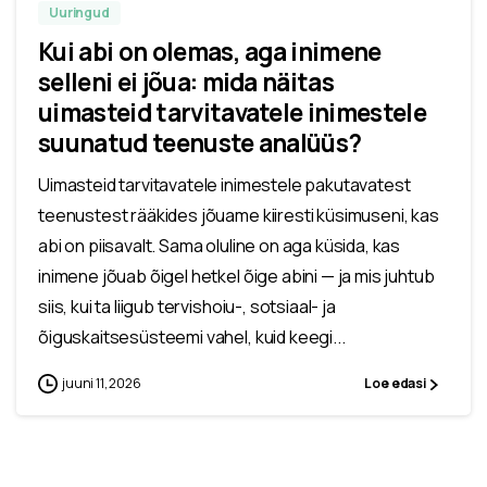
Uuringud
Kui abi on olemas, aga inimene
selleni ei jõua: mida näitas
uimasteid tarvitavatele inimestele
suunatud teenuste analüüs?
Uimasteid tarvitavatele inimestele pakutavatest
teenustest rääkides jõuame kiiresti küsimuseni, kas
abi on piisavalt. Sama oluline on aga küsida, kas
inimene jõuab õigel hetkel õige abini — ja mis juhtub
siis, kui ta liigub tervishoiu-, sotsiaal- ja
õiguskaitsesüsteemi vahel, kuid keegi...
juuni 11, 2026
Loe edasi