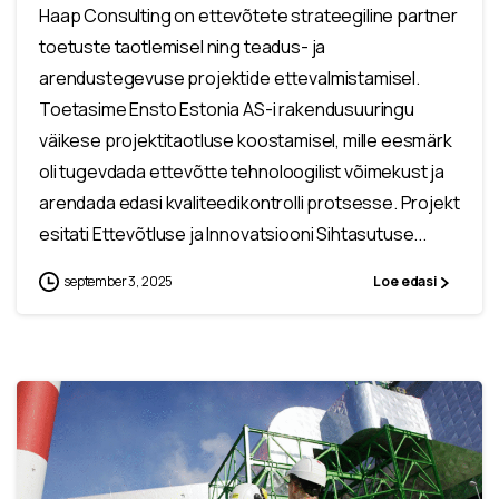
Haap Consulting on ettevõtete strateegiline partner
toetuste taotlemisel ning teadus- ja
arendustegevuse projektide ettevalmistamisel.
Toetasime Ensto Estonia AS-i rakendusuuringu
väikese projektitaotluse koostamisel, mille eesmärk
oli tugevdada ettevõtte tehnoloogilist võimekust ja
arendada edasi kvaliteedikontrolli protsesse. Projekt
esitati Ettevõtluse ja Innovatsiooni Sihtasutuse...
september 3, 2025
Loe edasi