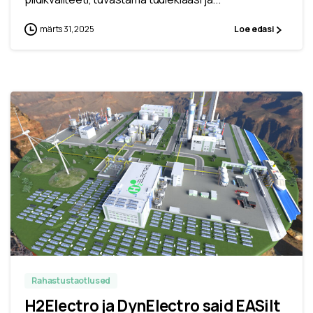
märts 31, 2025
Loe edasi
Rahastustaotlused
H2Electro ja DynElectro said EASilt