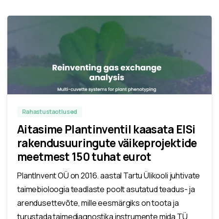
Rahastustaotlused
Aitasime Plantinventil kaasata EISi
rakendusuuringute väikeprojektide
meetmest 150 tuhat eurot
PlantInvent OÜ on 2016. aastal Tartu Ülikooli juhtivate
taimebioloogia teadlaste poolt asutatud teadus- ja
arendusettevõte, mille eesmärgiks on toota ja
turustada taimediagnostika instrumente mida TÜ