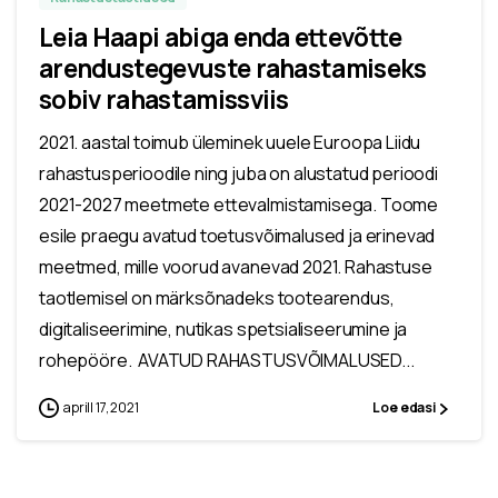
Leia Haapi abiga enda ettevõtte
arendustegevuste rahastamiseks
sobiv rahastamissviis
2021. aastal toimub üleminek uuele Euroopa Liidu
rahastusperioodile ning juba on alustatud perioodi
2021-2027 meetmete ettevalmistamisega. Toome
esile praegu avatud toetusvõimalused ja erinevad
meetmed, mille voorud avanevad 2021. Rahastuse
taotlemisel on märksõnadeks tootearendus,
digitaliseerimine, nutikas spetsialiseerumine ja
rohepööre. AVATUD RAHASTUSVÕIMALUSED...
aprill 17, 2021
Loe edasi