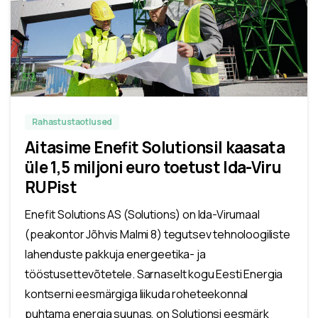
Rahastustaotlused
Aitasime Enefit Solutionsil kaasata
üle 1,5 miljoni euro toetust Ida-Viru
RUPist
Enefit Solutions AS (Solutions) on Ida-Virumaal
(peakontor Jõhvis Malmi 8) tegutsev tehnoloogiliste
lahenduste pakkuja energeetika- ja
tööstusettevõtetele. Sarnaselt kogu Eesti Energia
kontserni eesmärgiga liikuda roheteekonnal
puhtama energia suunas, on Solutionsi eesmärk