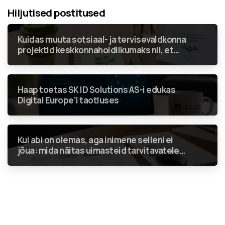
Hiljutised postitused
Kuidas muuta sotsiaal- ja tervisevaldkonna
projektid keskkonnahoidlikumaks nii, et
rohenõuded ei jääks vaid linnukeseks
aruandes?
Haap toetas SK ID Solutions AS-i edukas
Digital Europe’i taotluses
Kui abi on olemas, aga inimene selleni ei
jõua: mida näitas uimasteid tarvitavatele
inimestele suunatud teenuste analüüs?