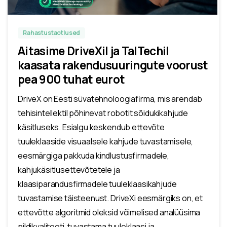
Rahastustaotlused
Aitasime DriveXil ja TalTechil
kaasata rakendusuuringute voorust
pea 900 tuhat eurot
DriveX on Eesti süvatehnoloogiafirma, mis arendab
tehisintellektil põhinevat robotit sõidukikahjude
käsitluseks. Esialgu keskendub ettevõte
tuuleklaaside visuaalsele kahjude tuvastamisele,
eesmärgiga pakkuda kindlustusfirmadele,
kahjukäsitlusettevõtetele ja
klaasiparandusfirmadele tuuleklaasikahjude
tuvastamise täisteenust. DriveXi eesmärgiks on, et
ettevõtte algoritmid oleksid võimelised analüüsima
pildikvaliteeti, tuvastama tuuleklaasi ja...