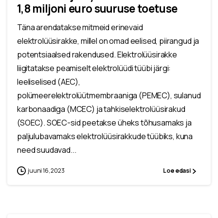
1,8 miljoni euro suuruse toetuse
Täna arendatakse mitmeid erinevaid
elektrolüüsirakke, millel on omad eelised, piirangud ja
potentsiaalsed rakendused. Elektrolüüsirakke
liigitatakse peamiselt elektrolüüdi tüübi järgi:
leeliselised (AEC),
polümeerelektrolüütmembraaniga (PEMEC), sulanud
karbonaadiga (MCEC) ja tahkiselektrolüüsirakud
(SOEC). SOEC-sid peetakse üheks tõhusamaks ja
paljulubavamaks elektrolüüsirakkude tüübiks, kuna
need suudavad...
juuni 16, 2023
Loe edasi