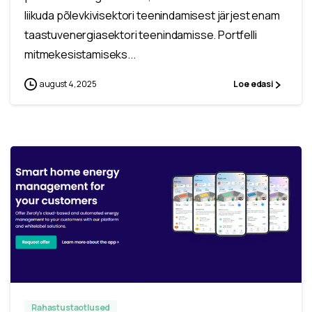
liikuda põlevkivisektori teenindamisest järjest enam
taastuvenergiasektori teenindamisse. Portfelli
mitmekesistamiseks...
august 4, 2025
Loe edasi
Rahastustaotlused