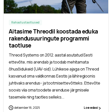
Rahastustaotlused
Aitasime Threodil koostada eduka
rakendusuuringute programmi
taotluse
Threod Systems on 2012. aastal asutatud Eesti
ettevõte, mis arendab ja toodab mehitamata
õhusõidukeid (UAV-sid). Lühikese ajaga on Threod
kasvanud oma valdkonnas Eestis ja lähiregioonis
juhtivaks arendus- ja tootmisettevõtteks. Ettevõte
soovis viia oma toodete arenduse järgmisele
tasemele ning taotles selleks...
detsember 16, 2025
Loe edasi