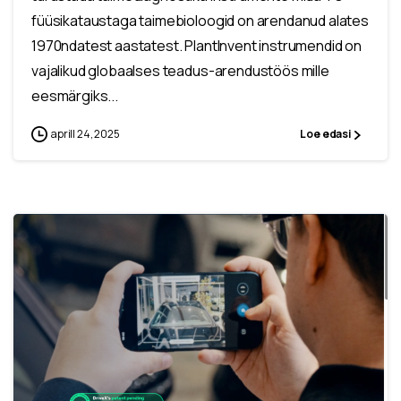
füüsikataustaga taimebioloogid on arendanud alates
1970ndatest aastatest. PlantInvent instrumendid on
vajalikud globaalses teadus-arendustöös mille
eesmärgiks...
aprill 24, 2025
Loe edasi