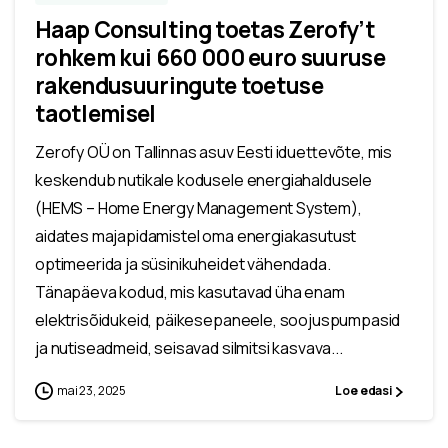
Haap Consulting toetas Zerofy’t
rohkem kui 660 000 euro suuruse
rakendusuuringute toetuse
taotlemisel
Zerofy OÜ on Tallinnas asuv Eesti iduettevõte, mis
keskendub nutikale kodusele energiahaldusele
(HEMS – Home Energy Management System),
aidates majapidamistel oma energiakasutust
optimeerida ja süsinikuheidet vähendada.
Tänapäeva kodud, mis kasutavad üha enam
elektrisõidukeid, päikesepaneele, soojuspumpasid
ja nutiseadmeid, seisavad silmitsi kasvava...
mai 23, 2025
Loe edasi