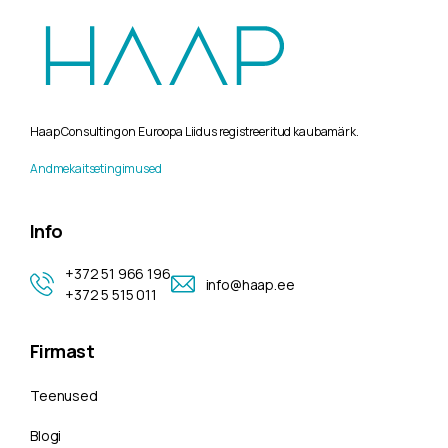
Haap Consulting on Euroopa Liidus registreeritud kaubamärk.
Andmekaitsetingimused
Info
+372 51 966 196
info@haap.ee
+372 5 515 011
Firmast
Teenused
Blogi