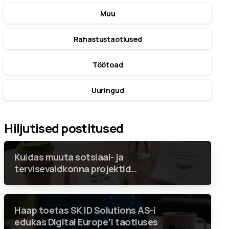
Muu
Rahastustaotlused
Töötoad
Uuringud
Hiljutised postitused
Kuidas muuta sotsiaal- ja
tervisevaldkonna projektid
keskkonnahoidlikumaks nii, et
rohenõuded ei jääks vaid linnukeseks
aruandes?
Haap toetas SK ID Solutions AS-i
edukas Digital Europe’i taotluses