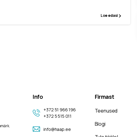
Loe edasi
Info
Firmast
+372 51 966 196
Teenused
+372 5 515 011
Blogi
amärk.
info@haap.ee