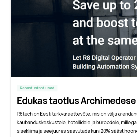
Rahastustaotlused
Edukas taotlus Archimedes
R8tech on Eesti tarkvaraettevõte, mis on välja arendanu
kaubanduskeskustele, hotellidele ja büroodele, milleg
sisekliima ja seejuures saavutada kuni 20% sääst hoon