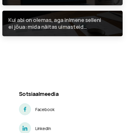
Kui abi on olemas, aga inimene selleni
ei jõua: mida näitas uimasteid
tarvitavatele inimestele suunatud
teenuste analüüs?
Sotsiaalmeedia
Facebook
LinkedIn