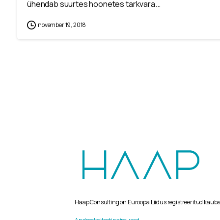
ühendab suurtes hoonetes tarkvara...
november 19, 2018
Haap Consulting on Euroopa Liidus registreeritud kaub