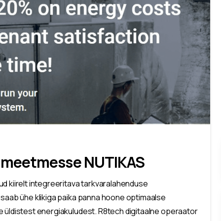
e meetmesse NUTIKAS
d kiirelt integreeritava tarkvaralahenduse
a saab ühe klikiga paika panna hoone optimaalse
e üldistest energiakuludest. R8tech digitaalne operaator