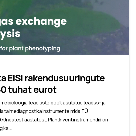
ta EISi rakendusuuringute
0 tuhat eurot
taimebioloogia teadlaste poolt asutatud teadus- ja
ada taimediagnostika instrumente mida TÜ
70ndatest aastatest. PlantInvent instrumendid on
iks...