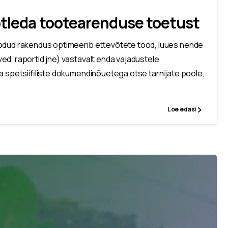
otleda tootearenduse toetust
oodud rakendus optimeerib ettevõtete tööd, luues nende
d, raportid jne) vastavalt enda vajadustele
a spetsiifiliste dokumendinõuetega otse tarnijate poole,
Loe edasi