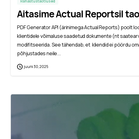
Rahastustaotlused
Aitasime Actual Reportsil ta
PDF Generator API (ärinimega Actual Reports) poolt l
klientidele võimaluse saadetud dokumente (nt saatearve
modifitseerida. See tähendab, et kliendid ei pöördu om
põhjustades neile...
juuni 30, 2025