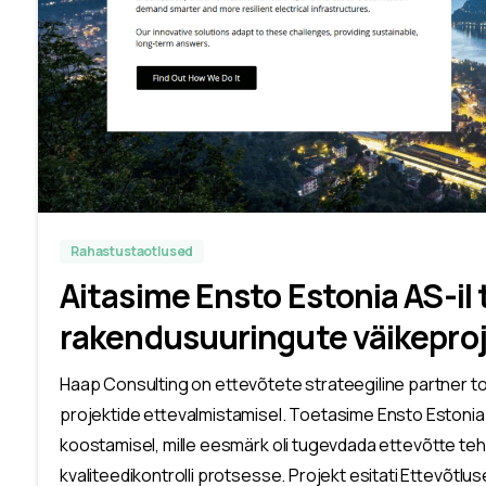
Rahastustaotlused
Aitasime Ensto Estonia AS-il
rakendusuuringute väikeproj
Haap Consulting on ettevõtete strateegiline partner t
projektide ettevalmistamisel. Toetasime Ensto Estonia
koostamisel, mille eesmärk oli tugevdada ettevõtte teh
kvaliteedikontrolli protsesse. Projekt esitati Ettevõtlus