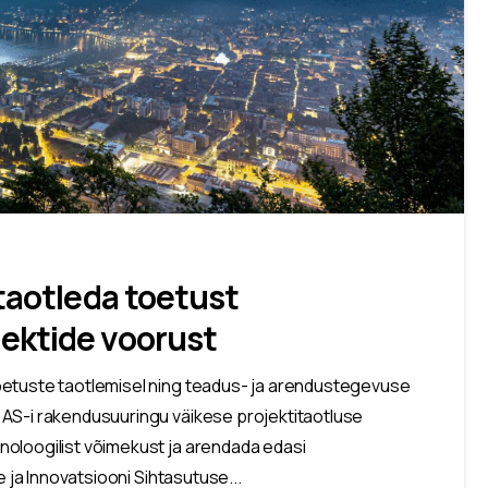
 taotleda toetust
ektide voorust
oetuste taotlemisel ning teadus- ja arendustegevuse
 AS-i rakendusuuringu väikese projektitaotluse
noloogilist võimekust ja arendada edasi
e ja Innovatsiooni Sihtasutuse...