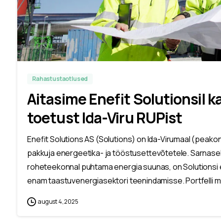
Rahastustaotlused
Aitasime Enefit Solutionsil ka
toetust Ida-Viru RUPist
Enefit Solutions AS (Solutions) on Ida-Virumaal (peako
pakkuja energeetika- ja tööstusettevõtetele. Sarnasel
roheteekonnal puhtama energia suunas, on Solutionsi e
enam taastuvenergiasektori teenindamisse. Portfelli m
august 4, 2025