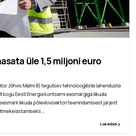
asata üle 1,5 miljoni euro
ntor Jõhvis Malmi 8) tegutsev tehnoloogiliste lahenduste
t kogu Eesti Energia kontserni eesmärgiga liikuda
esmärk liikuda põlevkivisektori teenindamisest järjest
itmekesistamiseks...
Loe edasi