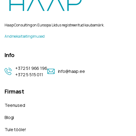
Haap Consulting on Euroopa Liidus registreeritud kaubamärk.
Andmekaitsetingimused
Info
+372 51 966 196
info@haap.ee
+372 5 515 011
Firmast
Teenused
Blogi
Tule tööle!