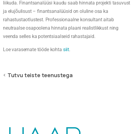
liikuda. Finantsanalüüsi kaudu saab hinnata projekti tasuvust
ja elujõulisust – finantsanalüüsid on oluline osa ka
rahastustaotlustest. Professionaalne konsultant aitab
neutraalse osapoolena hinnata plaani realistlikkust ning
veenda selles ka potentsiaalseid rahastajaid.
Loe varasemate tööde kohta
siit
.
Tutvu teiste teenustega