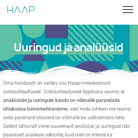
Uuringud ja analüüsid
Oma hariduselt on valdav osa Haapi meeskonnast
sotsiaalteadlased. Sotsiaalteaduseid õppinuna usume, et
analüüside ja uuringute kaudu on võimalik parandada
ühiskonna toimemehhanisme
, sest mida rohkem me teame,
seda paremaid otsuseid on võimalik ka valitsemises teha.
Sellest lähtuvalt viime suuremaid analüüse ja uuringuid läbi
peamiselt avalikule sektorile, kuid meil on kliente ka