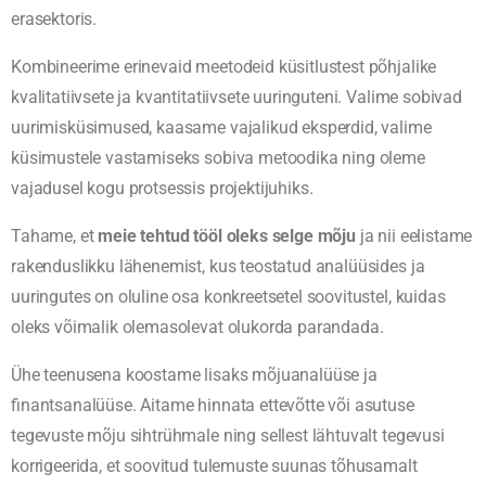
erasektoris.
Kombineerime erinevaid meetodeid küsitlustest põhjalike
kvalitatiivsete ja kvantitatiivsete uuringuteni. Valime sobivad
uurimisküsimused, kaasame vajalikud eksperdid, valime
küsimustele vastamiseks sobiva metoodika ning oleme
vajadusel kogu protsessis projektijuhiks.
Tahame, et
meie tehtud tööl oleks selge mõju
ja nii eelistame
rakenduslikku lähenemist, kus teostatud analüüsides ja
uuringutes on oluline osa konkreetsetel soovitustel, kuidas
oleks võimalik olemasolevat olukorda parandada.
Ühe teenusena koostame lisaks mõjuanalüüse ja
finantsanalüüse. Aitame hinnata ettevõtte või asutuse
tegevuste mõju sihtrühmale ning sellest lähtuvalt tegevusi
korrigeerida, et soovitud tulemuste suunas tõhusamalt