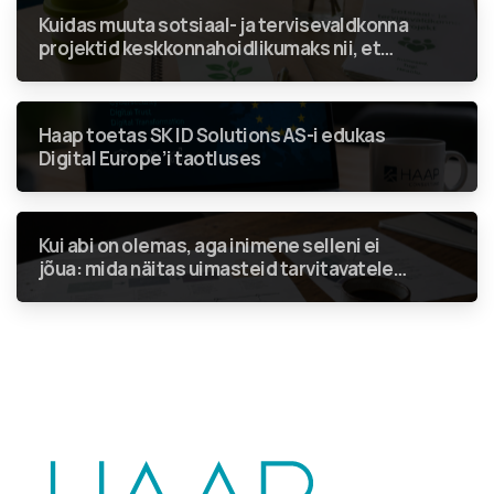
Kuidas muuta sotsiaal- ja tervisevaldkonna
projektid keskkonnahoidlikumaks nii, et
rohenõuded ei jääks vaid linnukeseks
aruandes?
Haap toetas SK ID Solutions AS-i edukas
Digital Europe’i taotluses
Kui abi on olemas, aga inimene selleni ei
jõua: mida näitas uimasteid tarvitavatele
inimestele suunatud teenuste analüüs?