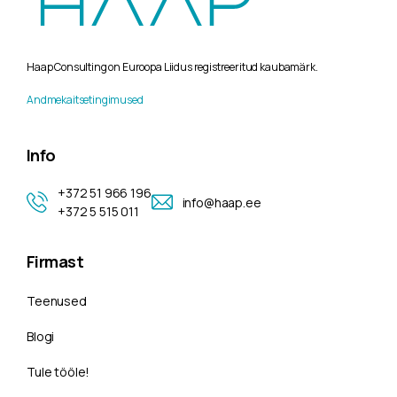
Haap Consulting on Euroopa Liidus registreeritud kaubamärk.
Andmekaitsetingimused
Info
+372 51 966 196
info@haap.ee
+372 5 515 011
Firmast
Teenused
Blogi
Tule tööle!