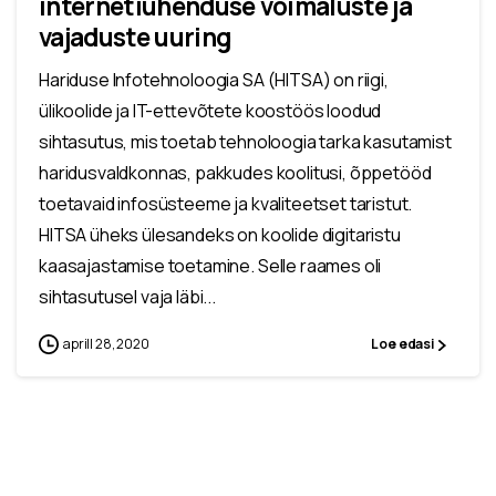
internetiühenduse võimaluste ja
vajaduste uuring
Hariduse Infotehnoloogia SA (HITSA) on riigi,
ülikoolide ja IT-ettevõtete koostöös loodud
sihtasutus, mis toetab tehnoloogia tarka kasutamist
haridusvaldkonnas, pakkudes koolitusi, õppetööd
toetavaid infosüsteeme ja kvaliteetset taristut.
HITSA üheks ülesandeks on koolide digitaristu
kaasajastamise toetamine. Selle raames oli
sihtasutusel vaja läbi...
aprill 28, 2020
Loe edasi